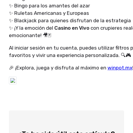
✨ Bingo para los amantes del azar
✨ Ruletas Americanas y Europeas
✨ Blackjack para quienes disfrutan de la estrategia
✨ ¡Y la emoción del
Casino en Vivo
con crupieres rea
emocionante! 🎥🃏
Al iniciar sesión en tu cuenta, puedes utilizar filtro
favoritos y vivir una experiencia personalizada. 🔍🎮
🎉 ¡Explora, juega y disfruta al máximo en
winpot.mx